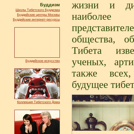
жизни и ди
Буддизм
Школы Тибетского Буддизма
наиболее
Буддийские центры Москвы
Буддийские интернет-ресурсы
представи
общества, о
Тибета изв
ученых, арт
Буддийское искусство
также всех,
будущее тибет
Коллекция Тибетского Дома