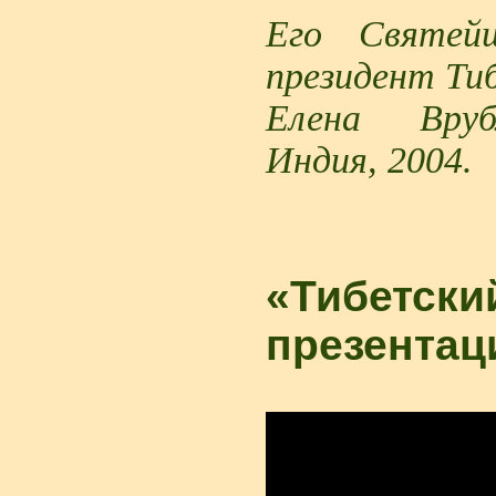
Его Святей
президент Ти
Елена Врубл
Индия, 2004.
«Тибетски
презентац