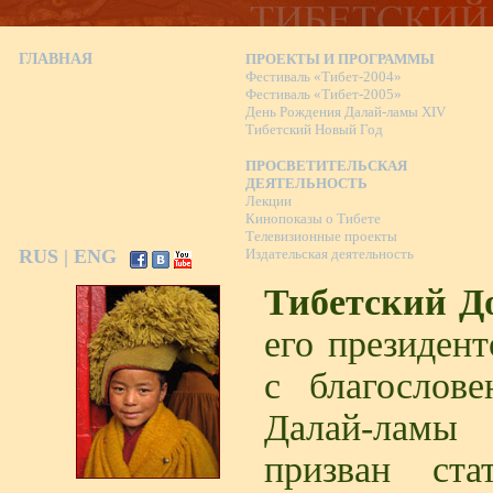
ГЛАВНАЯ
ПРОЕКТЫ И ПРОГРАММЫ
Фестиваль «Тибет-2004»
Фестиваль «Тибет-2005»
День Рождения Далай-ламы XIV
Тибетский Новый Год
ПРОСВЕТИТЕЛЬСКАЯ
ДЕЯТЕЛЬНОСТЬ
Лекции
Кинопоказы о Тибете
Телевизионные проекты
RUS
|
ENG
Издательская деятельность
Тибетский Д
его президен
с благослов
Далай-ламы
призван ста