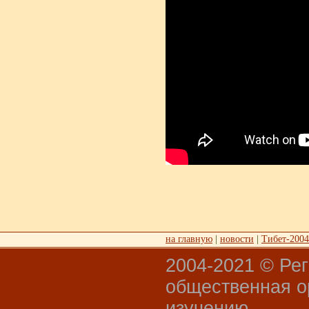
на главную
|
новости
|
Тибет-2004
2004-2021 © Ре
общественная о
изучению