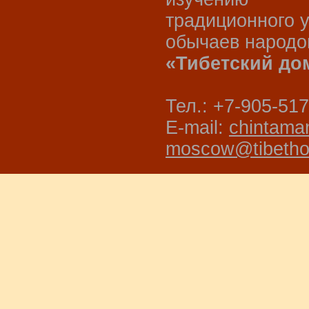
традиционного 
обычаев народо
«Тибетский до
Тел.: +7-905-517
E-mail:
chintama
moscow@tibetho