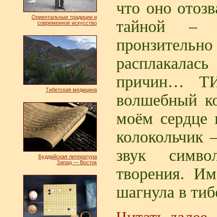
что оно отозв
Ориентальные традиции и
тайной – 
современное искусство
пронзитель
расплакалас
причин… ТИ
Тибетская медицина
волшебный ко
моём сердце 
колокольчик –
звук симво
Буддийская литература
Запад — Восток
творения. И
шагнула в тиб