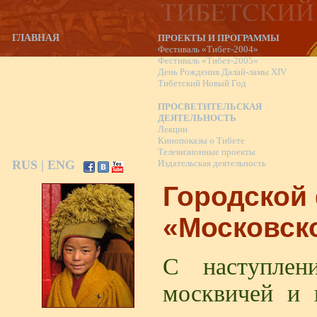
ГЛАВНАЯ
ПРОЕКТЫ И ПРОГРАММЫ
Фестиваль «Тибет-2004»
Фестиваль «Тибет-2005»
День Рождения Далай-ламы XIV
Тибетский Новый Год
ПРОСВЕТИТЕЛЬСКАЯ
ДЕЯТЕЛЬНОСТЬ
Лекции
Кинопоказы о Тибете
Телевизионные проекты
RUS
|
ENG
Издательская деятельность
Городской
«Московск
С наступлен
москвичей и 