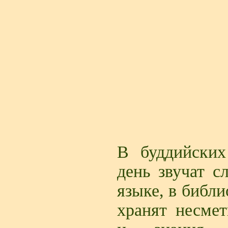
В буддийски
день звучат с
языке, в библ
хранят несме