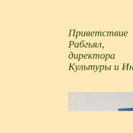
Приветстви
Рабгьял,
директора
Культуры и И