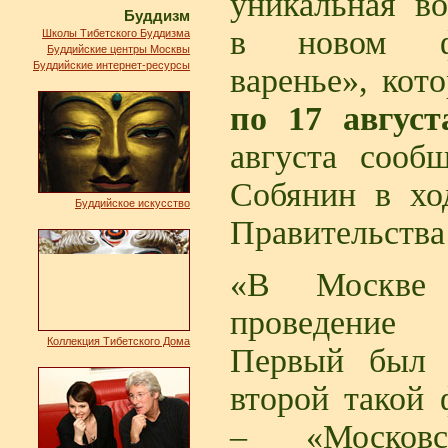
уникальная во
Буддизм
в новом фе
Школы Тибетского Буддизма
Буддийские центры Москвы
Буддийские интернет-ресурсы
варенье», ко
по 17 август
августа соо
Собянин в хо
Буддийское искусство
Правительства
«В Москве 
проведение 
Коллекция Тибетского Дома
Первый был 
второй такой 
– «Московс