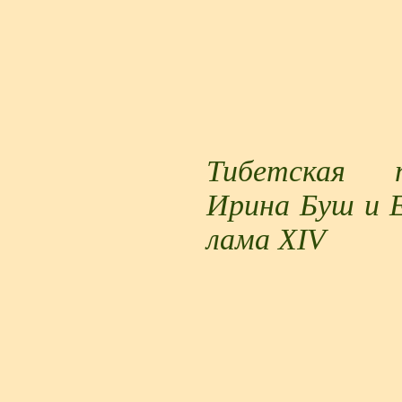
Тибетская п
Ирина Буш и 
лама XIV