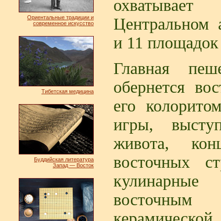
охватывает
Ориентальные традиции и
Центральном 
современное искусство
и 11 площадок 
Главная пеш
обернется во
Тибетская медицина
его колорито
игры, высту
живота, кон
восточных ст
Буддийская литература
Запад — Восток
кулинарны
восточным 
керамическ