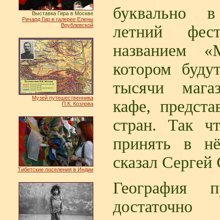
буквально в
Выставка Гира в Москве
Ричард Гир в галерее Елены
Врублевской
летний фес
названием «
котором буду
тысячи мага
Музей путешественника
кафе, предста
П.К. Козлова
стран. Так ч
принять в нё
сказал Сергей
Тибетские поселения в Индии
География п
достаточно