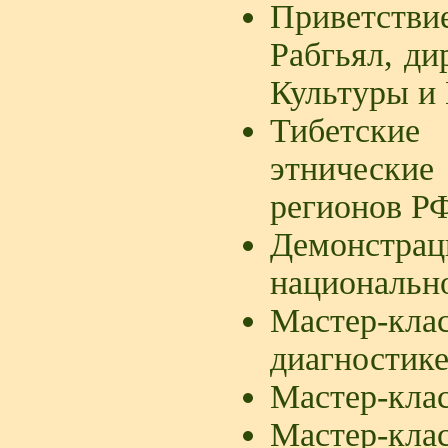
Приветств
Рабгьял, ди
Культуры и
Тибетски
этническ
регионов РФ
Демонст
национальн
Мастер-клас
диагностик
Мастер-клас
Мастер-кл