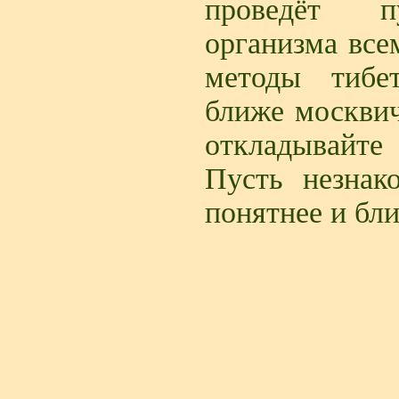
проведёт п
организма вс
методы тибе
ближе москвич
откладывайте 
Пусть незнак
понятнее и бл