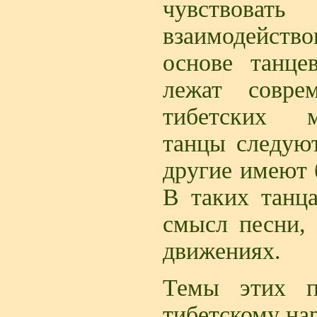
чувствова
взаимодейств
основе танце
лежат совре
тибетских м
танцы следуют
другие имеют 
В таких танц
смысл песни, 
движениях.
Темы этих п
тибетскому нар