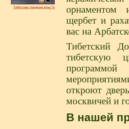
орнаментом 
Тибетская традиция игры Го
щербет и раха
вас на Арбатс
Тибетский Д
тибетскую ц
программой
мероприятия
откроют дверь
москвичей и г
В нашей п