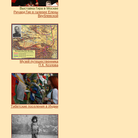
Выставка Гира в Москве
Ричард Гир в галерее Елены
Врублевской
Музей путешественника
П.К. Козлова
Тибетские поселения в Индии