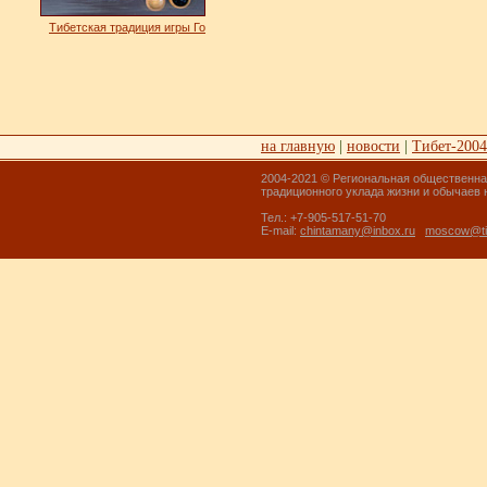
Тибетская традиция игры Го
на главную
|
новости
|
Тибет-2004
2004-2021 © Региональная общественна
традиционного уклада жизни и обычаев
Тел.: +7-905-517-51-70
E-mail:
chintamany@inbox.ru
moscow@ti